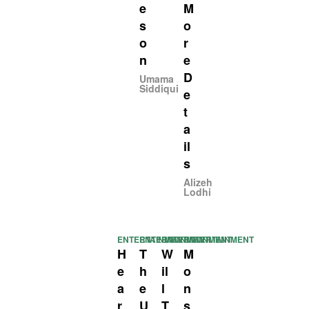
e
M
s
o
o
r
n
e
D
Umama
Siddiqui
e
t
a
il
s
Alizeh
Lodhi
ENTERTAINMENT
ENTERTAINMENT
ENTERTAINMENT
ENTERTAINMENT
H
T
W
M
e
h
il
o
a
e
l
n
r
U
T
s