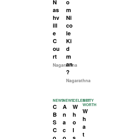
N
o
as
m
hv
Ni
ill
co
e
le
C
Ki
ou
d
rt
m
an
Nagarathna
?
Nagarathna
NEWS
NEWS
CELEBRITY
NET
WORTH
C
A
W
W
B
n
h
h
S
a
o
a
C
c
I
t
o
o
s