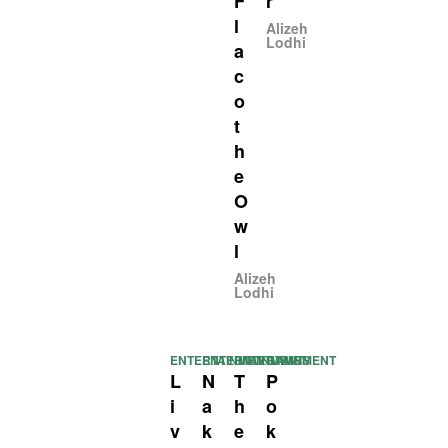
F
r
l
Alizeh
Lodhi
a
c
o
t
h
e
O
w
l
Alizeh
Lodhi
ENTERTAINMENT
ENTERTAINMENT
ENTERTAINMENT
GAMES
L
N
T
P
i
a
h
o
v
k
e
k