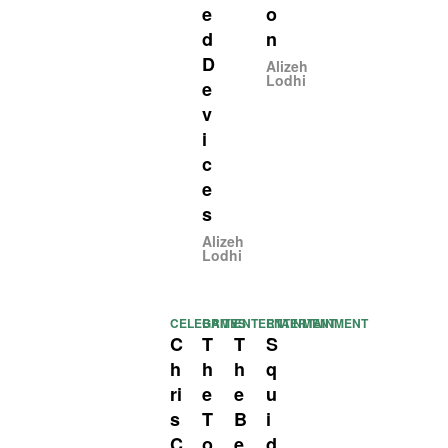
e
o
d
n
D
Alizeh
Lodhi
e
v
i
c
e
s
Alizeh
Lodhi
CELEBRITY
GAMES
ENTERTAINMENT
ENTERTAINMENT
C
T
T
S
h
h
h
q
ri
e
e
u
s
T
B
i
C
o
e
d