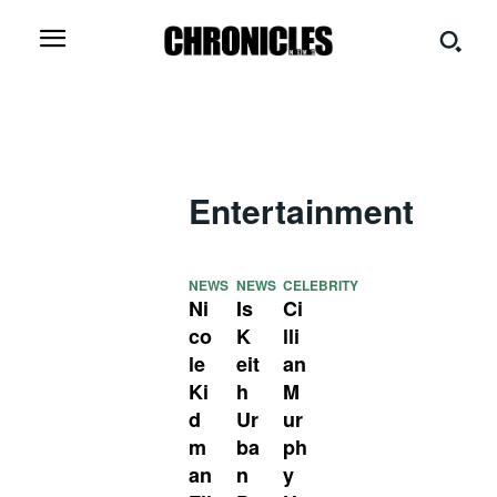
Entertainment
NEWS
NEWS
CELEBRITY
Ni
Is
Ci
co
K
lli
le
eit
an
Ki
h
M
d
Ur
ur
m
ba
ph
an
n
y