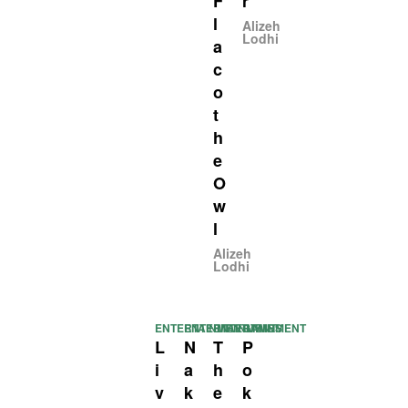
F
r
l
Alizeh
Lodhi
a
c
o
t
h
e
O
w
l
Alizeh
Lodhi
ENTERTAINMENT
ENTERTAINMENT
ENTERTAINMENT
GAMES
L
N
T
P
i
a
h
o
v
k
e
k