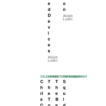
e
o
d
n
D
Alizeh
Lodhi
e
v
i
c
e
s
Alizeh
Lodhi
CELEBRITY
GAMES
ENTERTAINMENT
ENTERTAINMENT
C
T
T
S
h
h
h
q
ri
e
e
u
s
T
B
i
C
o
e
d