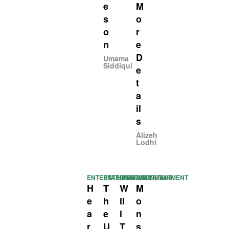
e
M
s
o
o
r
n
e
D
Umama
Siddiqui
e
t
a
il
s
Alizeh
Lodhi
ENTERTAINMENT
ENTERTAINMENT
ENTERTAINMENT
ENTERTAINMENT
H
T
W
M
e
h
il
o
a
e
l
n
r
U
T
s