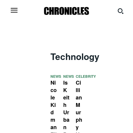
Technology
NEWS
NEWS
CELEBRITY
Ni
Is
Ci
co
K
lli
le
eit
an
Ki
h
M
d
Ur
ur
m
ba
ph
an
n
y