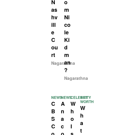
N
o
as
m
hv
Ni
ill
co
e
le
C
Ki
ou
d
rt
m
an
Nagarathna
?
Nagarathna
NEWS
NEWS
CELEBRITY
NET
WORTH
C
A
W
W
B
n
h
h
S
a
o
a
C
c
I
t
o
o
s