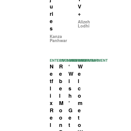
u
V
ri
+
e
Alizeh
Lodhi
s
Kanza
Panhwar
ENTERTAINMENT
ENTERTAINMENT
ENTERTAINMENT
ENTERTAINMENT
N
R
‘
W
e
e
W
e
tf
b
i
l
l
e
s
c
i
l
h
o
x
M
’
m
R
o
G
e
e
o
e
t
l
n
t
o