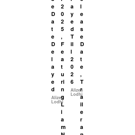
e
2
a
l
D
0
y
e
a
2
e
a
t
5
d
s
e
,
T
e
D
F
il
D
e
e
l
a
l
a
2
t
a
t
0
e
y
u
2
,
e
ri
6
T
d
n
r
Alizeh
Lodhi
g
a
Alizeh
Lodhi
L
il
i
e
a
r
m
a
N
n