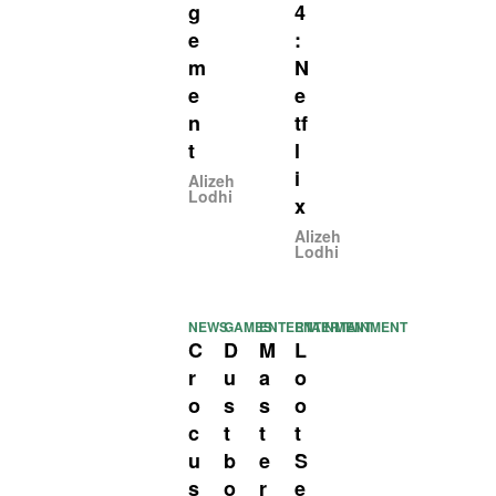
g
4
e
:
m
N
e
e
n
tf
t
l
i
Alizeh
Lodhi
x
Alizeh
Lodhi
NEWS
GAMES
ENTERTAINMENT
ENTERTAINMENT
C
D
M
L
r
u
a
o
o
s
s
o
c
t
t
t
u
b
e
S
s
o
r
e