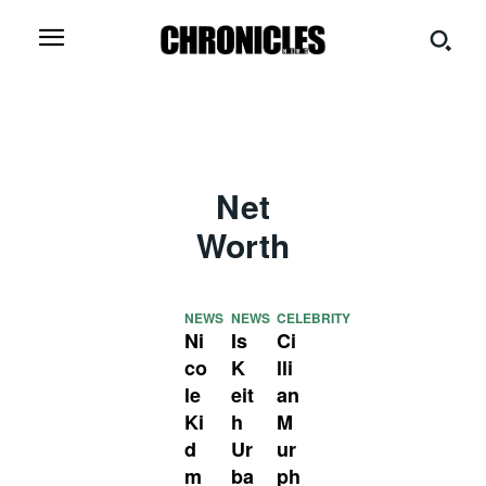
Net
Worth
NEWS
NEWS
CELEBRITY
Ni
Is
Ci
co
K
lli
le
eit
an
Ki
h
M
d
Ur
ur
m
ba
ph