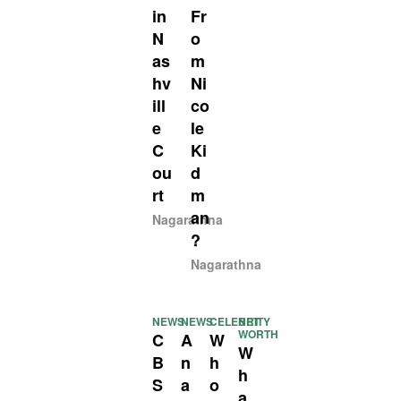
in
Fr
N
o
as
m
hv
Ni
ill
co
e
le
C
Ki
ou
d
rt
m
an
Nagarathna
?
Nagarathna
NEWS
NEWS
CELEBRITY
NET
WORTH
C
A
W
W
B
n
h
h
S
a
o
a